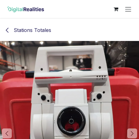
Se rendre au contenu
Stations Totales